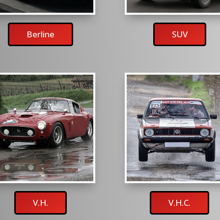
Berline
SUV
V.H.
V.H.C.