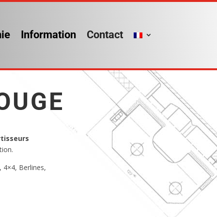
ie
Information
Contact
OUGE
rtisseurs
tion.
 4×4, Berlines,