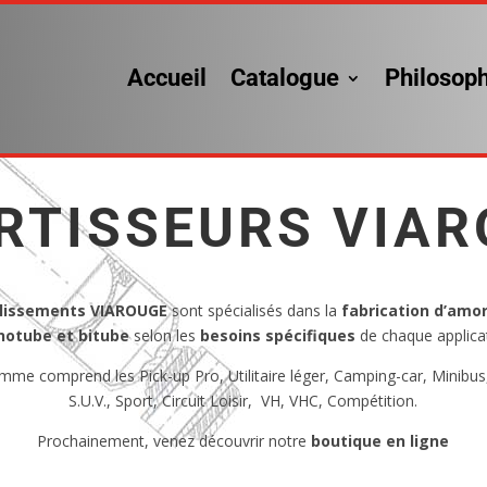
Accueil
Catalogue
Philosoph
RTISSEURS VIAR
lissements VIAROUGE
sont spécialisés dans la
fabrication d’amo
otube et bitube
selon les
besoins spécifiques
de chaque applica
mme comprend les Pick-up Pro, Utilitaire léger, Camping-car, Minibus,
S.U.V., Sport, Circuit Loisir, VH, VHC, Compétition.
Prochainement, venez découvrir notre
boutique en ligne