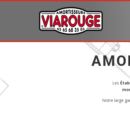
AMO
Les
Étab
mon
Notre large ga