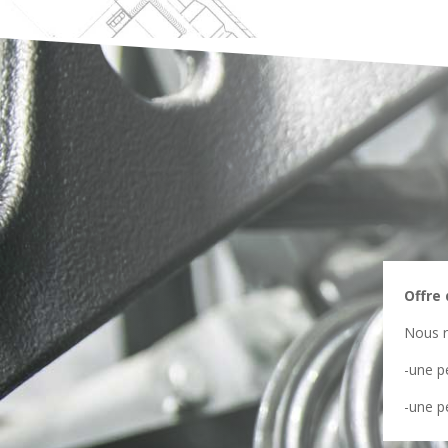
Offre 
Nous r
-une p
-une p